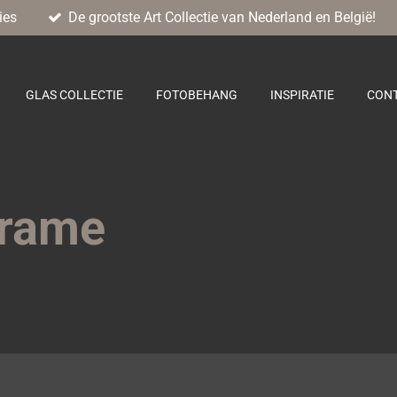
ies
De grootste Art Collectie van Nederland en België!
GLAS COLLECTIE
FOTOBEHANG
INSPIRATIE
CON
Frame