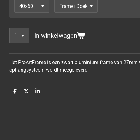
In winkelwagen
Het ProArtFrame is een zwart aluminium frame van 27mm wa
ophangsysteem wordt meegeleverd.
D
D
S
e
e
h
l
e
a
e
l
r
n
e