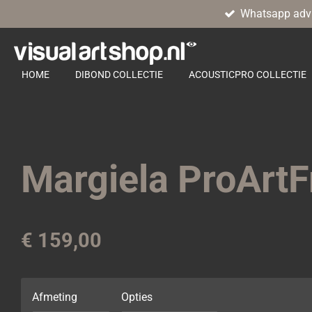
Whatsapp adv
Ga
direct
naar
de
HOME
DIBOND COLLECTIE
ACOUSTICPRO COLLECTIE
hoofdinhoud
Margiela ProArt
€ 159,00
Afmeting
Opties