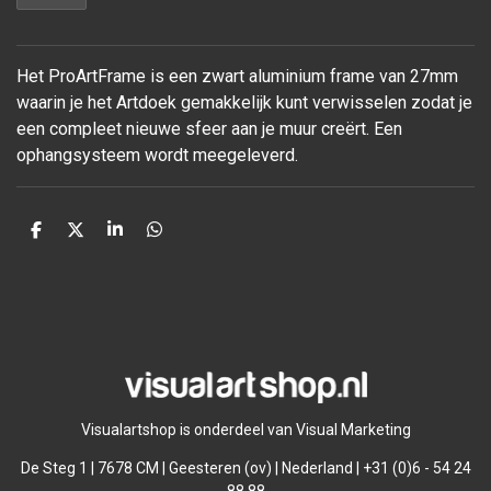
Het ProArtFrame is een zwart aluminium frame van 27mm
waarin je het Artdoek gemakkelijk kunt verwisselen zodat je
een compleet nieuwe sfeer aan je muur
creërt. Een
ophangsysteem wordt meegeleverd.
D
D
S
D
e
e
h
e
l
e
a
l
e
l
r
e
n
e
n
Visualartshop is onderdeel van Visual Marketing
De Steg 1 | 7678 CM | Geesteren (ov) | Nederland | +31 (0)6 - 54 24