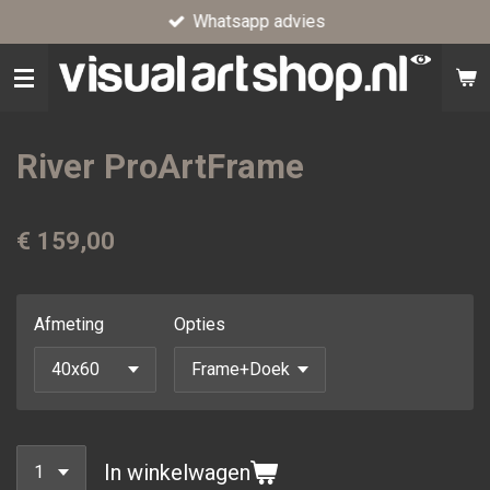
Whatsapp advies
Ga
direct
naar
de
hoofdinhoud
River ProArtFrame
€ 159,00
Afmeting
Opties
In winkelwagen