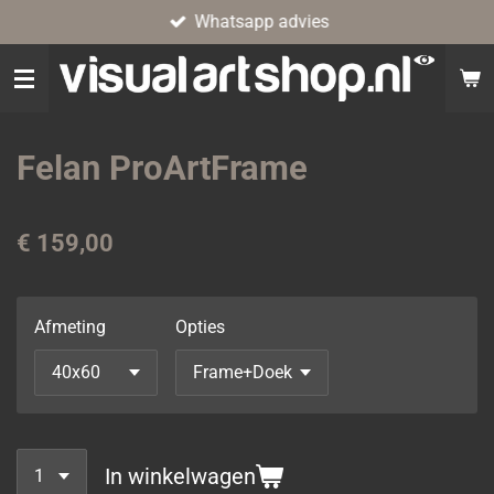
Whatsapp advies
Ga
direct
naar
de
hoofdinhoud
Felan ProArtFrame
€ 159,00
Afmeting
Opties
In winkelwagen