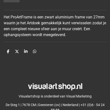
Het ProArtFrame is een zwart aluminium frame van 27mm
waarin je het Artdoek gemakkelijk kunt verwisselen zodat je
een compleet nieuwe sfeer aan je muur
creërt. Een
ophangsysteem wordt meegeleverd.
D
D
S
D
e
e
h
e
l
e
a
l
e
l
r
e
n
e
n
Visualartshop is onderdeel van Visual Marketing
De Steg 1 | 7678 CM | Geesteren (ov) | Nederland | +31 (0)6 - 54 24