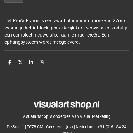
Het ProArtFrame is een zwart aluminium frame van 27mm
waarin je het Artdoek gemakkelijk kunt verwisselen zodat je
een compleet nieuwe sfeer aan je muur
creërt. Een
ophangsysteem wordt meegeleverd.
D
D
S
D
e
e
h
e
l
e
a
l
e
l
r
e
n
e
n
Visualartshop is onderdeel van Visual Marketing
De Steg 1 | 7678 CM | Geesteren (ov) | Nederland | +31 (0)6 - 54 24