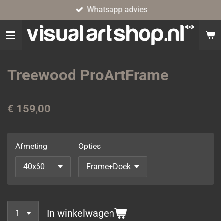
Whatsapp advies
Ga
direct
naar
de
hoofdinhoud
Treewood ProArtFrame
€ 159,00
Afmeting
Opties
In winkelwagen