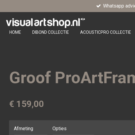
Whatsapp advi
Ga
direct
naar
de
HOME
DIBOND COLLECTIE
ACOUSTICPRO COLLECTIE
hoofdinhoud
Groof ProArtFra
€ 159,00
Afmeting
Opties