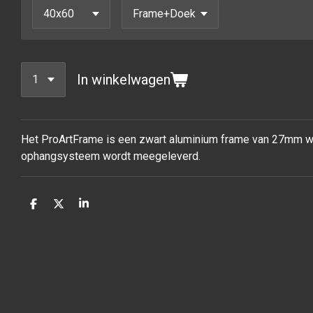
In winkelwagen
Het ProArtFrame is een zwart aluminium frame van 27mm waa
ophangsysteem wordt meegeleverd.
D
D
S
e
e
h
l
e
a
e
l
r
n
e