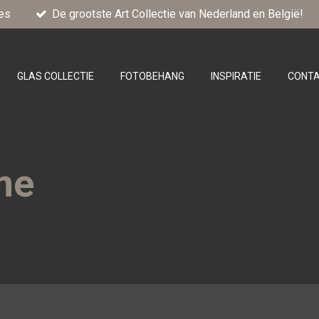
es
De grootste Art Collectie van Nederland en België!
GLAS COLLECTIE
FOTOBEHANG
INSPIRATIE
CONT
me