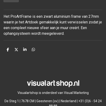
Het ProArtFrame is een zwart aluminium frame van 27mm
waarin je het Artdoek gemakkelijk kunt verwisselen zodat je
een compleet nieuwe sfeer aan je muur
creërt. Een
ophangsysteem wordt meegeleverd.
D
D
S
D
e
e
h
e
l
e
a
l
e
l
r
e
n
e
n
Visualartshop is onderdeel van Visual Marketing
De Steg 1 | 7678 CM | Geesteren (ov) | Nederland | +31 (0)6 - 54 24