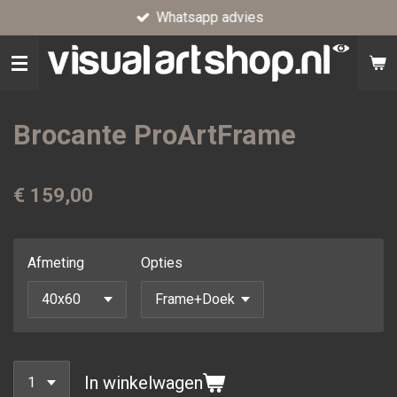
Whatsapp advies
Ga
direct
naar
de
hoofdinhoud
Brocante ProArtFrame
€ 159,00
Afmeting
Opties
In winkelwagen