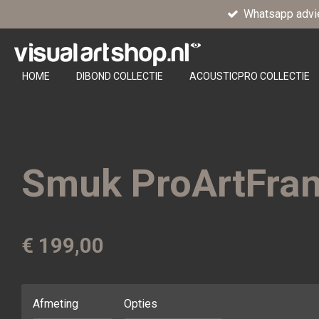
Whatsapp advi
Ga
direct
naar
de
HOME
DIBOND COLLECTIE
ACOUSTICPRO COLLECTIE
hoofdinhoud
Smuk ProArtFra
€ 199,00
Afmeting
Opties