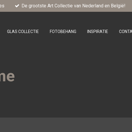
es
De grootste Art Collectie van Nederland en België!
GLAS COLLECTIE
FOTOBEHANG
INSPIRATIE
CONT
me