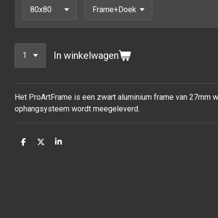
In winkelwagen
Het ProArtFrame is een zwart aluminium frame van 27mm waa
ophangsysteem wordt meegeleverd.
D
D
S
e
e
h
l
e
a
e
l
r
n
e