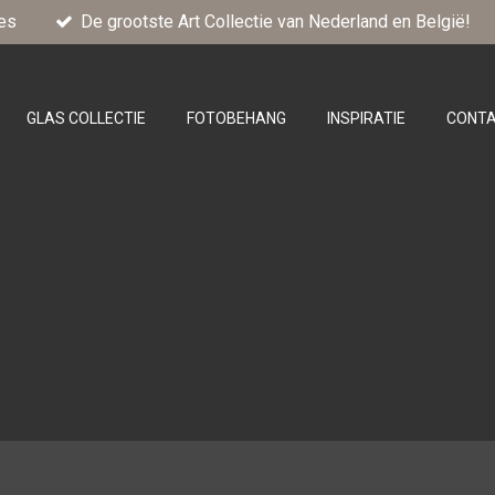
es
De grootste Art Collectie van Nederland en België!
GLAS COLLECTIE
FOTOBEHANG
INSPIRATIE
CONT
e