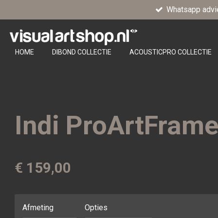
Whatsapp advi
Ga
direct
naar
de
HOME
DIBOND COLLECTIE
ACOUSTICPRO COLLECTIE
hoofdinhoud
Indi ProArtFram
€ 159,00
Afmeting
Opties