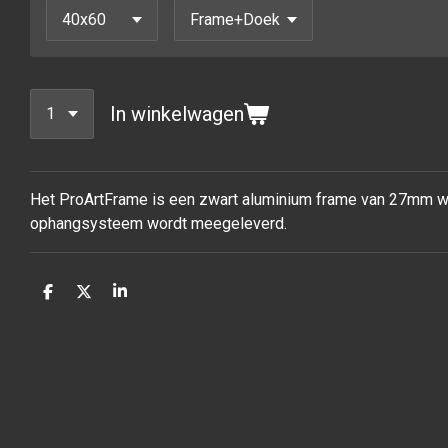
In winkelwagen
Het ProArtFrame is een zwart aluminium frame van 27mm waa
ophangsysteem wordt meegeleverd.
D
D
S
e
e
h
l
e
a
e
l
r
n
e