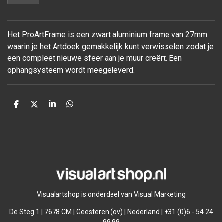
Het ProArtFrame is een zwart aluminium frame van 27mm
waarin je het Artdoek gemakkelijk kunt verwisselen zodat je
een compleet nieuwe sfeer aan je muur
creërt. Een
ophangsysteem wordt meegeleverd.
D
D
S
D
e
e
h
e
l
e
a
l
e
l
r
e
n
e
n
Visualartshop is onderdeel van Visual Marketing
De Steg 1 | 7678 CM | Geesteren (ov) | Nederland | +31 (0)6 - 54 24