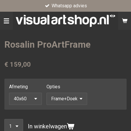
Whatsapp advies
Ga
direct
naar
de
hoofdinhoud
Rosalin ProArtFrame
€ 159,00
Afmeting
Opties
In winkelwagen