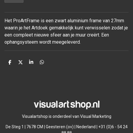
Het ProArtFrame is een zwart aluminium frame van 27mm
waarin je het Artdoek gemakkelijk kunt verwisselen zodat je
een compleet nieuwe sfeer aan je muur
creërt. Een
ophangsysteem wordt meegeleverd.
D
D
S
D
e
e
h
e
l
e
a
l
e
l
r
e
n
e
n
Visualartshop is onderdeel van Visual Marketing
De Steg 1 | 7678 CM | Geesteren (ov) | Nederland | +31 (0)6 - 54 24