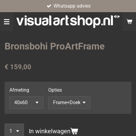
Whatsapp advies
Ga
direct
naar
de
hoofdinhoud
Bronsbohi ProArtFrame
€ 159,00
Afmeting
Opties
In winkelwagen