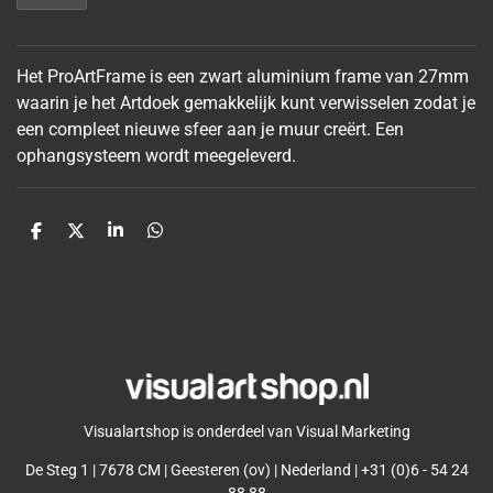
Het ProArtFrame is een zwart aluminium frame van 27mm
waarin je het Artdoek gemakkelijk kunt verwisselen zodat je
een compleet nieuwe sfeer aan je muur
creërt. Een
ophangsysteem wordt meegeleverd.
D
D
S
D
e
e
h
e
l
e
a
l
e
l
r
e
n
e
n
Visualartshop is onderdeel van Visual Marketing
De Steg 1 | 7678 CM | Geesteren (ov) | Nederland | +31 (0)6 - 54 24