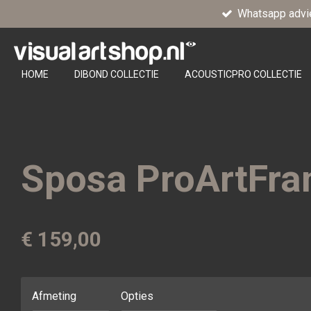
Whatsapp advi
Ga
direct
naar
de
HOME
DIBOND COLLECTIE
ACOUSTICPRO COLLECTIE
hoofdinhoud
Sposa ProArtFr
€ 159,00
Afmeting
Opties