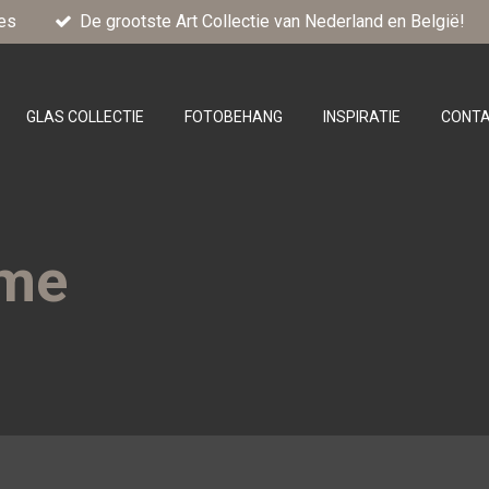
es
De grootste Art Collectie van Nederland en België!
GLAS COLLECTIE
FOTOBEHANG
INSPIRATIE
CONT
ame