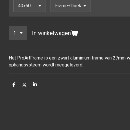
In winkelwagen
Het ProArtFrame is een zwart aluminium frame van 27mm waa
ophangsysteem wordt meegeleverd.
D
D
S
e
e
h
l
e
a
e
l
r
n
e