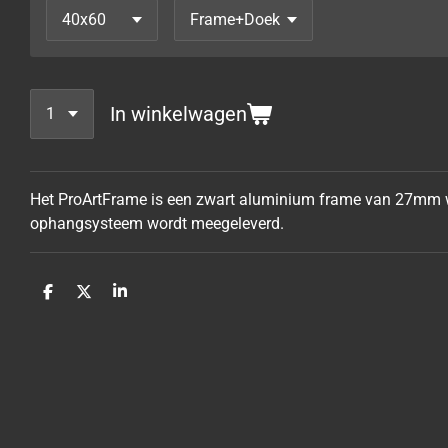
In winkelwagen
Het ProArtFrame is een zwart aluminium frame van 27mm wa
ophangsysteem wordt meegeleverd.
D
D
S
e
e
h
l
e
a
e
l
r
n
e