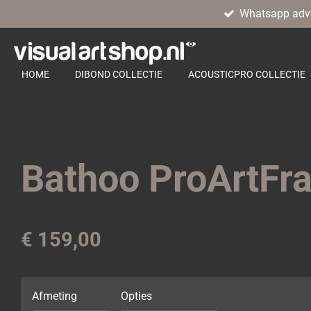
Whatsapp adv
Ga
direct
naar
de
HOME
DIBOND COLLECTIE
ACOUSTICPRO COLLECTIE
hoofdinhoud
Bathoo ProArtFr
€ 159,00
Afmeting
Opties