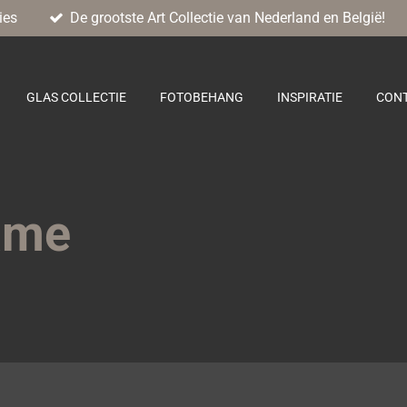
ies
De grootste Art Collectie van Nederland en België!
GLAS COLLECTIE
FOTOBEHANG
INSPIRATIE
CON
ame