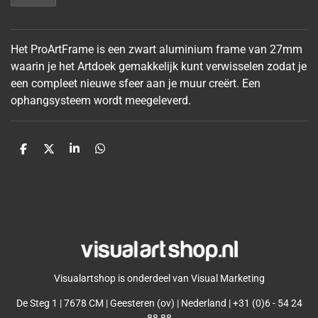
Het ProArtFrame is een zwart aluminium frame van 27mm
waarin je het Artdoek gemakkelijk kunt verwisselen zodat je
een compleet nieuwe sfeer aan je muur
creërt. Een
ophangsysteem wordt meegeleverd.
D
D
S
D
e
e
h
e
l
e
a
l
e
l
r
e
n
e
n
Visualartshop is onderdeel van Visual Marketing
De Steg 1 | 7678 CM | Geesteren (ov) | Nederland | +31 (0)6 - 54 24