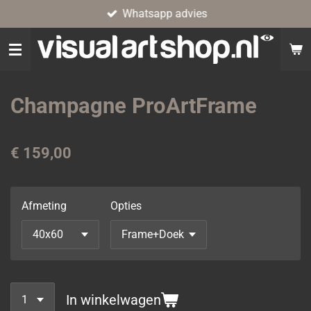
Whatsapp advies
Ga
direct
naar
de
hoofdinhoud
Champagne ProArtFrame
€ 159,00
Afmeting
Opties
In winkelwagen