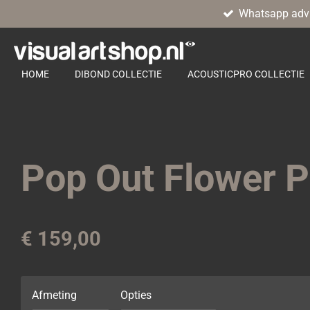
Whatsapp adv
Ga
direct
naar
de
HOME
DIBOND COLLECTIE
ACOUSTICPRO COLLECTIE
hoofdinhoud
Pop Out Flower 
€ 159,00
Afmeting
Opties