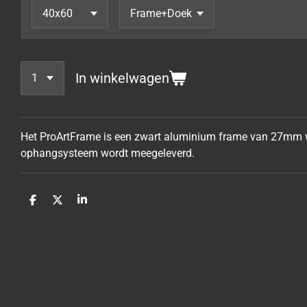
In winkelwagen
Het ProArtFrame is een zwart aluminium frame van 27mm wa
ophangsysteem wordt meegeleverd.
D
D
S
e
e
h
l
e
a
e
l
r
n
e