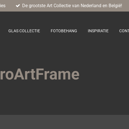
ies
De grootste Art Collectie van Nederland en België!
GLAS COLLECTIE
FOTOBEHANG
INSPIRATIE
CON
ProArtFrame