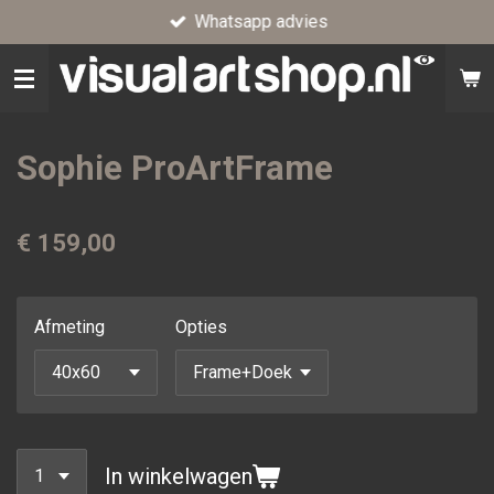
Whatsapp advies
Ga
direct
naar
de
hoofdinhoud
Sophie ProArtFrame
€ 159,00
Afmeting
Opties
In winkelwagen