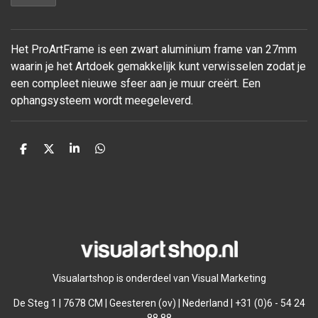
Het ProArtFrame is een zwart aluminium frame van 27mm
waarin je het Artdoek gemakkelijk kunt verwisselen zodat je
een compleet nieuwe sfeer aan je muur
creërt. Een
ophangsysteem wordt meegeleverd.
D
D
S
D
e
e
h
e
l
e
a
l
e
l
r
e
n
e
n
Visualartshop is onderdeel van Visual Marketing
De Steg 1 | 7678 CM | Geesteren (ov) | Nederland | +31 (0)6 - 54 24