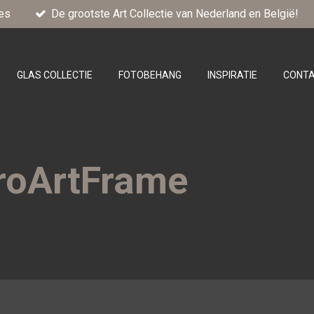
es
De grootste Art Collectie van Nederland en België!
GLAS COLLECTIE
FOTOBEHANG
INSPIRATIE
CONT
ProArtFrame