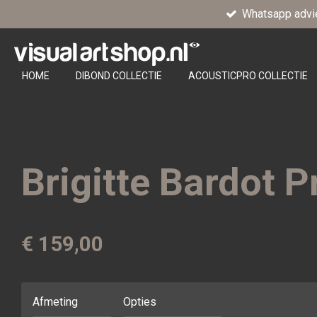
Whatsapp advi
Ga
direct
naar
de
HOME
DIBOND COLLECTIE
ACOUSTICPRO COLLECTIE
hoofdinhoud
Brigitte Bardot 
€ 159,00
Afmeting
Opties