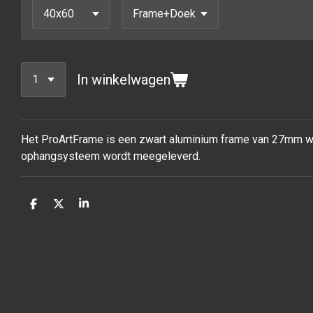
In winkelwagen
Het ProArtFrame is een zwart aluminium frame van 27mm waa
ophangsysteem wordt meegeleverd.
D
D
S
e
e
h
l
e
a
e
l
r
n
e