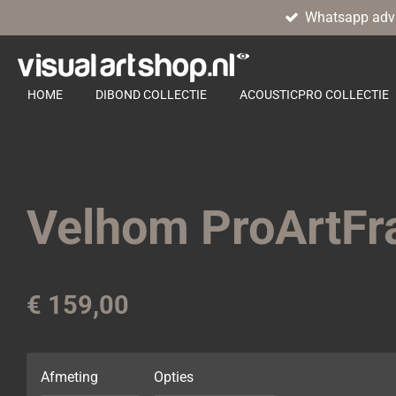
Whatsapp adv
Ga
direct
naar
de
HOME
DIBOND COLLECTIE
ACOUSTICPRO COLLECTIE
hoofdinhoud
Velhom ProArtF
€ 159,00
Afmeting
Opties