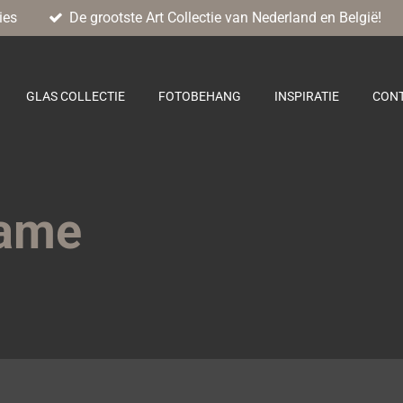
ies
De grootste Art Collectie van Nederland en België!
GLAS COLLECTIE
FOTOBEHANG
INSPIRATIE
CON
rame