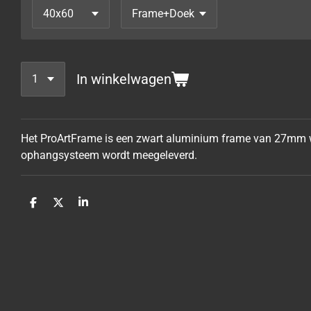
In winkelwagen
Het ProArtFrame is een zwart aluminium frame van 27mm wa
ophangsysteem wordt meegeleverd.
D
D
S
e
e
h
l
e
a
e
l
r
n
e