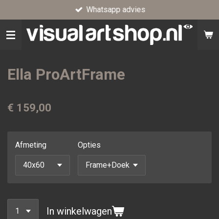
Whatsapp advies
Ga
direct
naar
de
hoofdinhoud
Ella ProArtFrame
€ 159,00
Afmeting
Opties
In winkelwagen