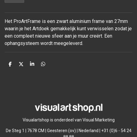
Het ProArtFrame is een zwart aluminium frame van 27mm
waarin je het Artdoek gemakkelijk kunt verwisselen zodat je
een compleet nieuwe sfeer aan je muur
creërt. Een
ophangsysteem wordt meegeleverd.
D
D
S
D
e
e
h
e
l
e
a
l
e
l
r
e
n
e
n
Visualartshop is onderdeel van Visual Marketing
De Steg 1 | 7678 CM | Geesteren (ov) | Nederland | +31 (0)6 - 54 24