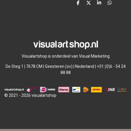
D
D
S
D
e
e
h
e
l
e
a
l
e
l
r
e
n
e
n
Visualartshop is onderdeel van Visual Marketing
De Steg 1 | 7678 CM | Geesteren (ov) | Nederland | +31 (0)6 - 54 24
88 88
© 2021 - 2026 visualartshop