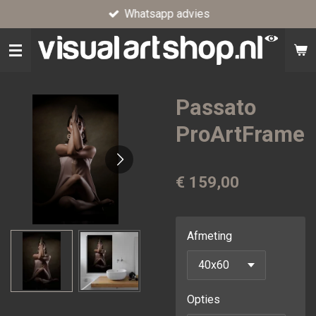
Whatsapp advies
Ga
direct
naar
de
hoofdinhoud
Passato
ProArtFrame
€ 159,00
Afmeting
Opties