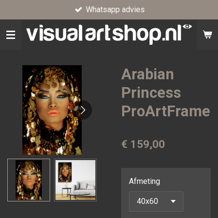
Whatsapp advies
Ga
direct
naar
de
hoofdinhoud
Arabian
Princess
ProArtFrame
€ 159,00
Afmeting