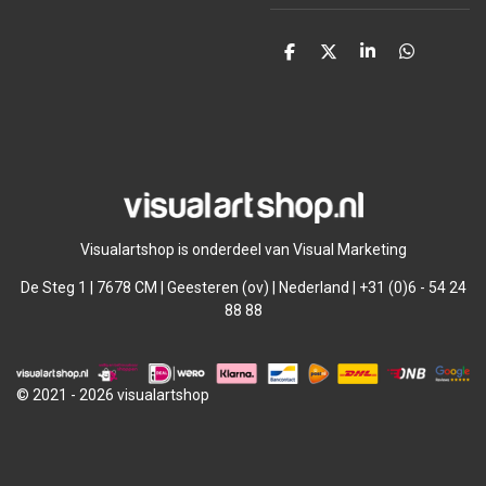
D
D
S
D
e
e
h
e
l
e
a
l
e
l
r
e
n
e
n
Visualartshop is onderdeel van Visual Marketing
De Steg 1 | 7678 CM | Geesteren (ov) | Nederland | +31 (0)6 - 54 24
88 88
© 2021 - 2026 visualartshop