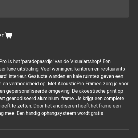
en
Pro is het 'paradepaardje' van de Visualartshop! Een
er luxe uitstraling. Veel woningen, kantoren en restaurants
rd’ interieur. Gestucte wanden en kale ruimtes geven een
tie en vermoeidheid op. Met AcousticPro Frames zorg je voor
 een gepersonaliseerde omgeving. De akoestische print op
wart geanodiseerd aluminium frame. Je krijgt een complete
ar hoeft te zetten. Door het anodiseren heeft het frame een
 lang mee. Een handig ophangsysteem wordt gratis