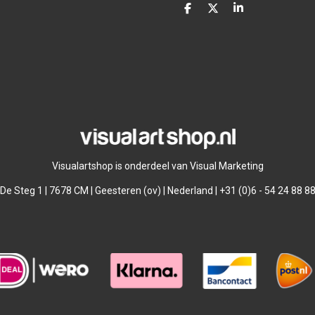
D
D
S
e
e
h
l
e
a
e
l
r
n
e
Visualartshop is onderdeel van Visual Marketing
De Steg 1 | 7678 CM | Geesteren (ov) | Nederland | +31 (0)6 - 54 24 88 8