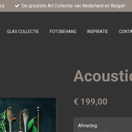
es
De grootste Art Collectie van Nederland en België!
GLAS COLLECTIE
FOTOBEHANG
INSPIRATIE
CONT
Acousti
€ 199,00
Afmeting