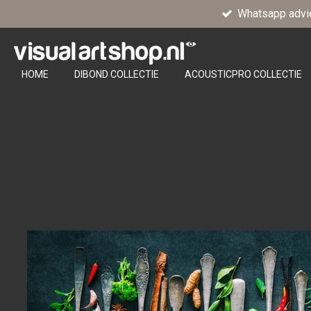
Whatsapp advi
Ga
direct
naar
de
HOME
DIBOND COLLECTIE
ACOUSTICPRO COLLECTIE
hoofdinhoud