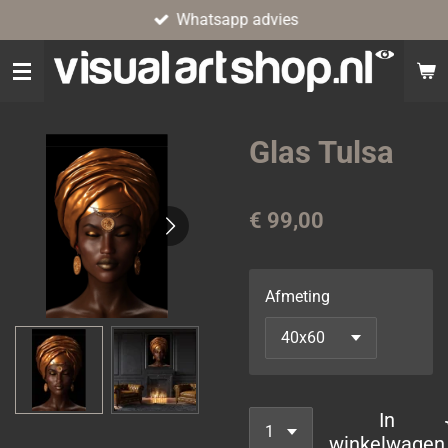
Whatsapp advies
Ga
direct
naar
de
hoofdinhoud
Glas Tulsa
€ 99,00
Afmeting
In
winkelwagen