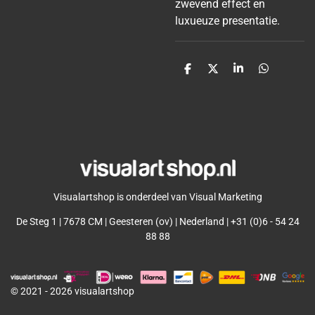
zwevend effect en
luxueuze presentatie.
D
D
S
D
e
e
h
e
l
e
a
l
e
l
r
e
n
e
n
Visualartshop is onderdeel van Visual Marketing
De Steg 1 | 7678 CM | Geesteren (ov) | Nederland | +31 (0)6 - 54 24
88 88
© 2021 - 2026 visualartshop