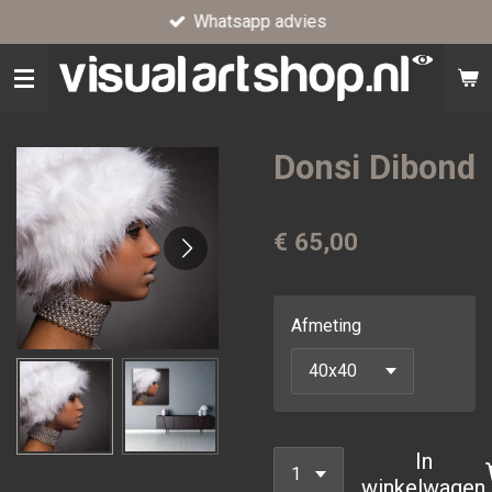
Whatsapp advies
Ga
direct
naar
de
hoofdinhoud
Donsi Dibond
€ 65,00
Afmeting
In
winkelwagen