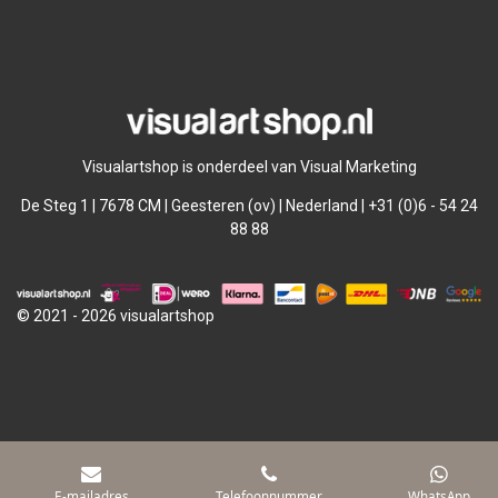
l
e
a
l
e
l
r
e
n
e
n
Visualartshop is onderdeel van Visual Marketing
De Steg 1 | 7678 CM | Geesteren (ov) | Nederland | +31 (0)6 - 54 24
88 88
© 2021 - 2026 visualartshop
E-mailadres
Telefoonnummer
WhatsApp