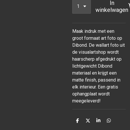
In
winkelwagen
Maak indruk met een
groot formaat art foto op
Dibond. De wallart foto uit
de visualartshop wordt
haarscherp afgedrukt op
lichtgewicht Dibond
materiaal en krijgt een
matte finish, passend in
elk interieur. Een gratis
ophangplaat wordt
meegeleverd!
D
D
S
D
e
e
h
e