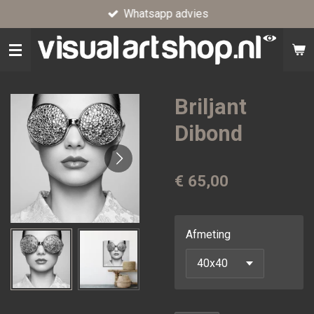
Whatsapp advies
Ga
direct
naar
de
hoofdinhoud
Briljant
Dibond
€ 65,00
Afmeting