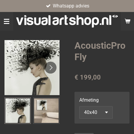
Whatsapp advies
Ga
direct
naar
de
hoofdinhoud
AcousticPro
Fly
€ 199,00
Afmeting