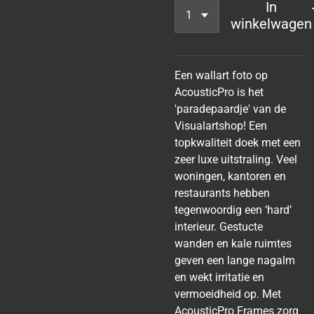
In
winkelwagen
Een wallart foto op
AcousticPro is het
'paradepaardje' van de
Visualartshop! Een
topkwaliteit doek met een
zeer luxe uitstraling. Veel
woningen, kantoren en
restaurants hebben
tegenwoordig een ‘hard’
interieur. Gestucte
wanden en kale ruimtes
geven een lange nagalm
en wekt irritatie en
vermoeidheid op. Met
AcousticPro Frames zorg