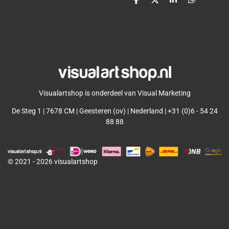
D
D
S
D
e
e
h
e
l
e
a
l
e
l
r
e
n
e
n
Visualartshop is onderdeel van Visual Marketing
De Steg 1 | 7678 CM | Geesteren (ov) | Nederland | +31 (0)6 - 54 24
88 88
© 2021 - 2026 visualartshop