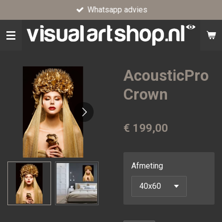
Whatsapp advies
Ga
direct
naar
de
hoofdinhoud
AcousticPro
Crown
€ 199,00
Afmeting