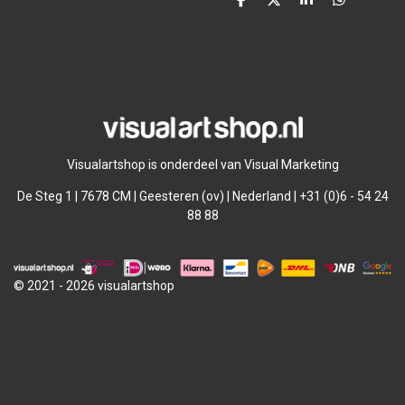
D
D
S
D
e
e
h
e
l
e
a
l
e
l
r
e
n
e
n
Visualartshop is onderdeel van Visual Marketing
De Steg 1 | 7678 CM | Geesteren (ov) | Nederland | +31 (0)6 - 54 24
88 88
© 2021 - 2026 visualartshop