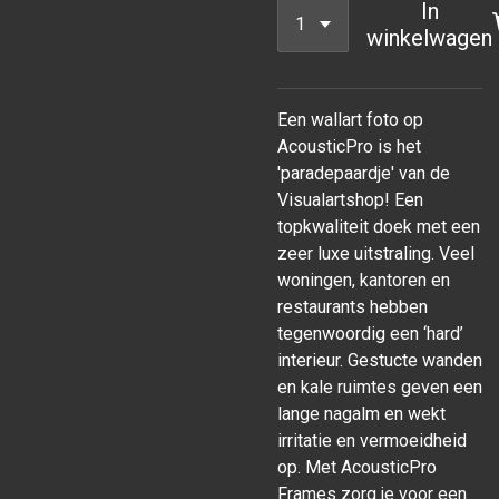
In
winkelwagen
Een wallart foto op
AcousticPro is het
'paradepaardje' van de
Visualartshop! Een
topkwaliteit doek met een
zeer luxe uitstraling. Veel
woningen, kantoren en
restaurants hebben
tegenwoordig een ‘hard’
interieur. Gestucte wanden
en kale ruimtes geven een
lange nagalm en wekt
irritatie en vermoeidheid
op. Met AcousticPro
Frames zorg je voor een