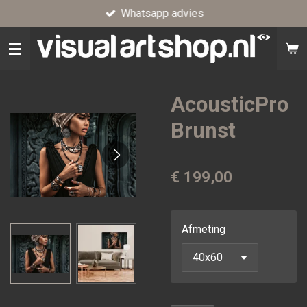
Whatsapp advies
Ga
direct
naar
de
hoofdinhoud
AcousticPro
Brunst
€ 199,00
Afmeting