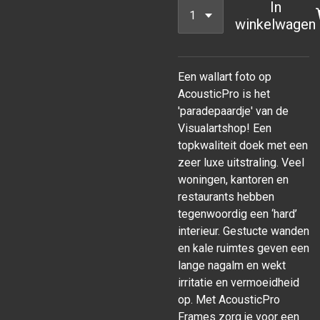
In
winkelwagen
Een wallart foto op
AcousticPro is het
'paradepaardje' van de
Visualartshop! Een
topkwaliteit doek met een
zeer luxe uitstraling. Veel
woningen, kantoren en
restaurants hebben
tegenwoordig een ‘hard’
interieur. Gestucte wanden
en kale ruimtes geven een
lange nagalm en wekt
irritatie en vermoeidheid
op. Met AcousticPro
Frames zorg je voor een