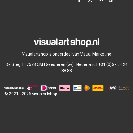
D
D
S
D
e
e
h
e
l
e
a
l
e
l
r
e
n
e
n
Visualartshop is onderdeel van Visual Marketing
De Steg 1 | 7678 CM | Geesteren (ov) | Nederland | +31 (0)6 - 54 24
88 88
© 2021 - 2026 visualartshop