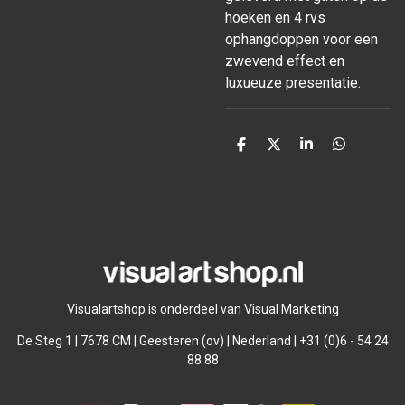
hoeken en 4 rvs
ophangdoppen voor een
zwevend effect en
luxueuze presentatie.
D
D
S
D
e
e
h
e
l
e
a
l
e
l
r
e
n
e
n
Visualartshop is onderdeel van Visual Marketing
De Steg 1 | 7678 CM | Geesteren (ov) | Nederland | +31 (0)6 - 54 24
88 88