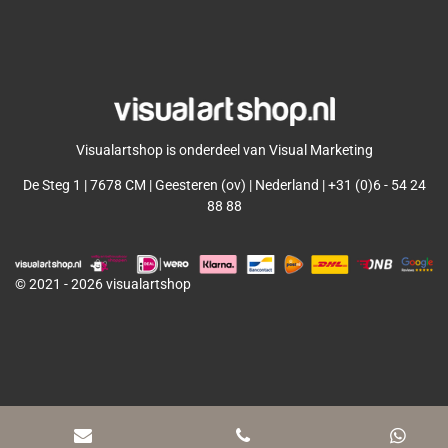
l
e
a
l
e
l
r
e
n
e
n
Visualartshop is onderdeel van Visual Marketing
De Steg 1 | 7678 CM | Geesteren (ov) | Nederland | +31 (0)6 - 54 24
88 88
© 2021 - 2026 visualartshop