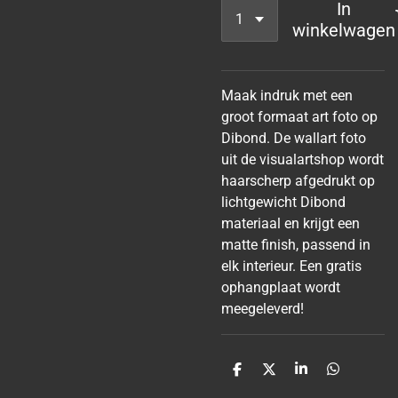
In
winkelwagen
Maak indruk met een
groot formaat art foto op
Dibond. De wallart foto
uit de visualartshop wordt
haarscherp afgedrukt op
lichtgewicht Dibond
materiaal en krijgt een
matte finish, passend in
elk interieur. Een gratis
ophangplaat wordt
meegeleverd!
D
D
S
D
e
e
h
e