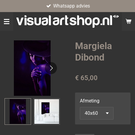
Whatsapp advies
Ga
direct
naar
de
hoofdinhoud
Margiela
Dibond
€ 65,00
Afmeting