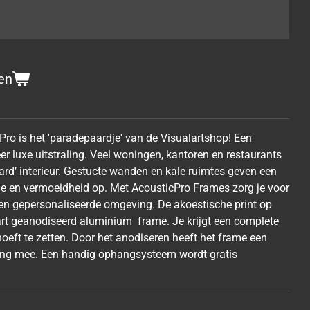
en
Pro is het 'paradepaardje' van de Visualartshop! Een
er luxe uitstraling. Veel woningen, kantoren en restaurants
rd’ interieur. Gestucte wanden en kale ruimtes geven een
tie en vermoeidheid op. Met AcousticPro Frames zorg je voor
 een gepersonaliseerde omgeving. De akoestische print op
wart geanodiseerd aluminium frame. Je krijgt een complete
ar hoeft te zetten. Door het anodiseren heeft het frame een
 lang mee. Een handig ophangsysteem wordt gratis