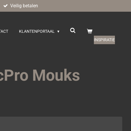
Veilig betalen
TACT
KLANTENPORTAAL
INSPIRATIE
cPro Mouks