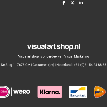
D
D
S
e
e
h
l
e
a
e
l
r
n
e
Visualartshop is onderdeel van Visual Marketing
De Steg 1 | 7678 CM | Geesteren (ov) | Nederland | +31 (0)6 - 54 24 88 88