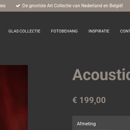
ies
De grootste Art Collectie van Nederland en België!
GLAS COLLECTIE
FOTOBEHANG
INSPIRATIE
CON
Acousti
€ 199,00
Afmeting