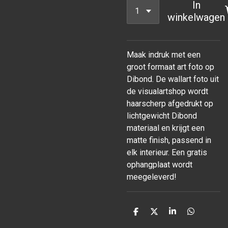
In
winkelwagen
Maak indruk met een
groot formaat art foto op
Dibond. De wallart foto uit
de visualartshop wordt
haarscherp afgedrukt op
lichtgewicht Dibond
materiaal en krijgt een
matte finish, passend in
elk interieur. Een gratis
ophangplaat wordt
meegeleverd!
D
D
S
D
e
e
h
e