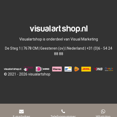
l
e
a
l
e
l
r
e
n
e
n
Visualartshop is onderdeel van Visual Marketing
De Steg 1 | 7678 CM | Geesteren (ov) | Nederland | +31 (0)6 - 54 24
88 88
© 2021 - 2026 visualartshop
E-mailadres
Telefoonnummer
WhatsApp