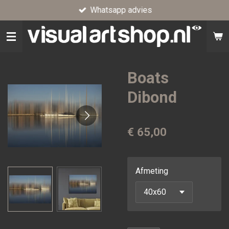
Whatsapp advies
Ga
direct
naar
de
hoofdinhoud
Boats
Dibond
€ 65,00
Afmeting