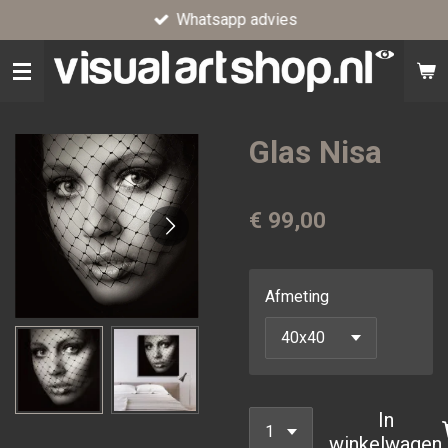
Whatsapp advies
Ga
direct
naar
de
hoofdinhoud
Glas Nisa
€ 99,00
Afmeting
In
winkelwagen