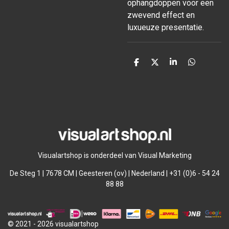
ophangdoppen voor een
zwevend effect en
luxueuze presentatie.
D
D
S
D
e
e
h
e
l
e
a
l
e
l
r
e
n
e
n
Visualartshop is onderdeel van Visual Marketing
De Steg 1 | 7678 CM | Geesteren (ov) | Nederland | +31 (0)6 - 54 24
88 88
© 2021 - 2026 visualartshop