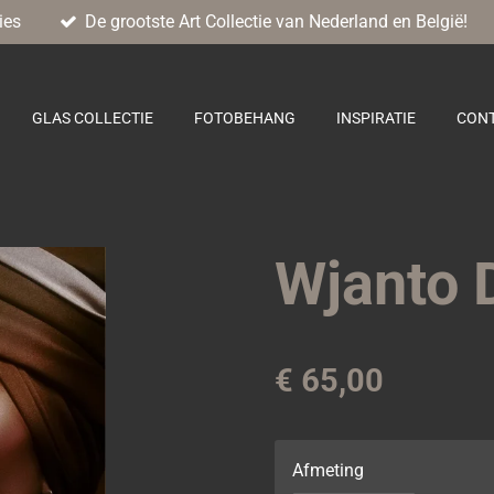
ies
De grootste Art Collectie van Nederland en België!
GLAS COLLECTIE
FOTOBEHANG
INSPIRATIE
CON
Wjanto 
€ 65,00
Afmeting