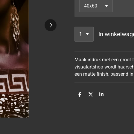
In winkelwag
Maak indruk met een groot fo
visualartshop wordt haarsch
een matte finish, passend in
D
D
S
e
e
h
l
e
a
e
l
r
n
e