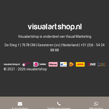
l
e
a
l
e
l
r
e
n
e
n
Visualartshop is onderdeel van Visual Marketing
De Steg 1 | 7678 CM | Geesteren (ov) | Nederland | +31 (0)6 - 54 24
88 88
© 2021 - 2026 visualartshop
E-mailadres
Telefoonnummer
WhatsApp