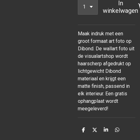
In
winkelwagen
Maak indruk met een
groot formaat art foto op
Dibond. De wallart foto uit
de visualartshop wordt
haarscherp afgedrukt op
lichtgewicht Dibond
materiaal en krijgt een
matte finish, passend in
elk interieur. Een gratis
ophangplaat wordt
meegeleverd!
D
D
S
D
e
e
h
e