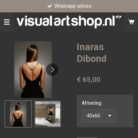
Whatsapp advies
Ga
direct
naar
de
hoofdinhoud
Inaras
Dibond
€ 65,00
Afmeting