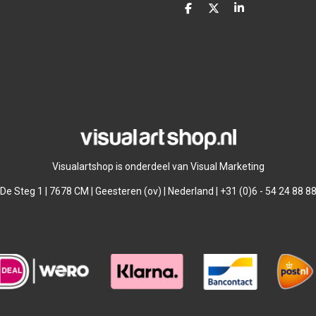
D
D
S
e
e
h
l
e
a
e
l
r
n
e
Visualartshop is onderdeel van Visual Marketing
De Steg 1 | 7678 CM | Geesteren (ov) | Nederland | +31 (0)6 - 54 24 88 8