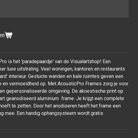
en
Pro is het 'paradepaardje' van de Visualartshop! Een
er luxe uitstraling. Veel woningen, kantoren en restaurants
rd’ interieur. Gestucte wanden en kale ruimtes geven een
tie en vermoeidheid op. Met AcousticPro Frames zorg je voor
 een gepersonaliseerde omgeving. De akoestische print op
wart geanodiseerd aluminium frame. Je krijgt een complete
ar hoeft te zetten. Door het anodiseren heeft het frame een
 lang mee. Een handig ophangsysteem wordt gratis