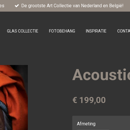
es
De grootste Art Collectie van Nederland en België!
GLAS COLLECTIE
FOTOBEHANG
INSPIRATIE
CONT
Acoust
€ 199,00
Afmeting