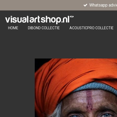
Whatsapp advi
Ga
direct
naar
de
HOME
DIBOND COLLECTIE
ACOUSTICPRO COLLECTIE
hoofdinhoud