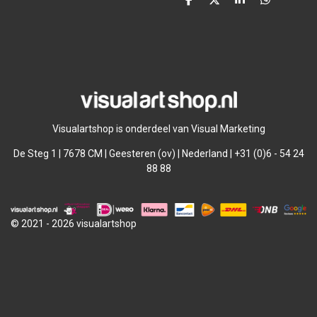
D
D
S
D
e
e
h
e
l
e
a
l
e
l
r
e
n
e
n
Visualartshop is onderdeel van Visual Marketing
De Steg 1 | 7678 CM | Geesteren (ov) | Nederland | +31 (0)6 - 54 24
88 88
© 2021 - 2026 visualartshop