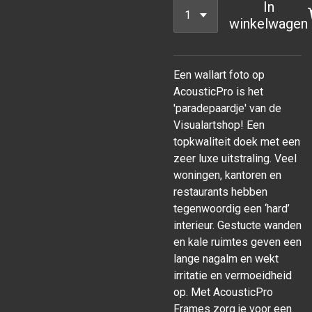
In
winkelwagen
Een wallart foto op
AcousticPro is het
'paradepaardje' van de
Visualartshop! Een
topkwaliteit doek met een
zeer luxe uitstraling. Veel
woningen, kantoren en
restaurants hebben
tegenwoordig een ‘hard’
interieur. Gestucte wanden
en kale ruimtes geven een
lange nagalm en wekt
irritatie en vermoeidheid
op. Met AcousticPro
Frames zorg je voor een