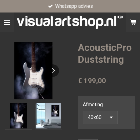
Whatsapp advies
Ga
direct
naar
de
hoofdinhoud
AcousticPro
Duststring
€ 199,00
Afmeting