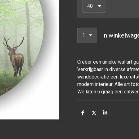
In winkelwag
Creëer een unieke wallart ga
Verkrijgbaar in diverse afme
wanddecoratie een luxe uitst
modern interieur. Alle art fot
We laten u graag een ontwer
D
D
S
e
e
h
l
e
a
e
l
r
n
e