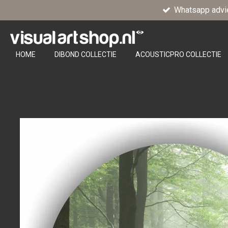
Whatsapp advi
Ga
direct
naar
de
HOME
DIBOND COLLECTIE
ACOUSTICPRO COLLECTIE
hoofdinhoud