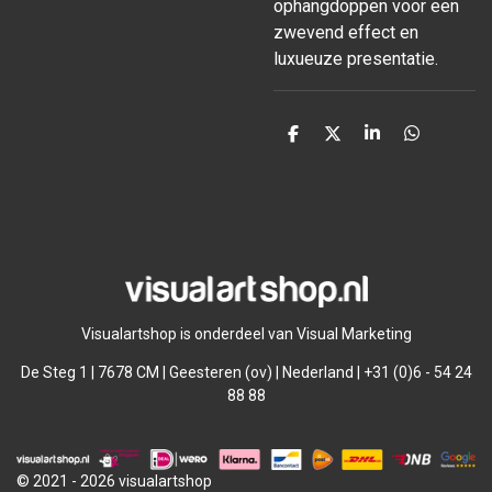
ophangdoppen voor een
zwevend effect en
luxueuze presentatie.
D
D
S
D
e
e
h
e
l
e
a
l
e
l
r
e
n
e
n
Visualartshop is onderdeel van Visual Marketing
De Steg 1 | 7678 CM | Geesteren (ov) | Nederland | +31 (0)6 - 54 24
88 88
© 2021 - 2026 visualartshop