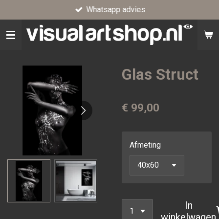
Whatsapp advies
Ga
direct
naar
de
hoofdinhoud
Glas Struct
€ 99,00
Afmeting
In
winkelwagen