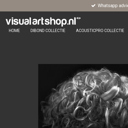
Whatsapp advi
Ga
direct
naar
de
HOME
DIBOND COLLECTIE
ACOUSTICPRO COLLECTIE
hoofdinhoud