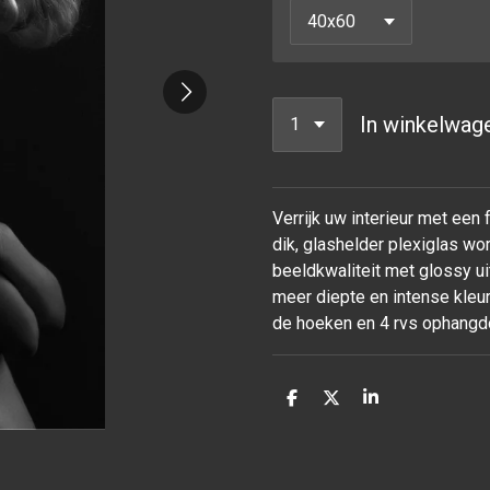
In winkelwag
Verrijk uw interieur met een
dik, glashelder plexiglas w
beeldkwaliteit met glossy ui
meer diepte en intense kleur
de hoeken en 4 rvs ophangd
D
D
S
e
e
h
l
e
a
e
l
r
n
e