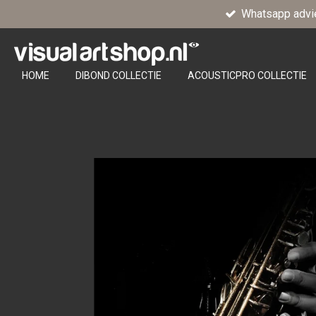
Whatsapp advi
Ga
direct
naar
de
HOME
DIBOND COLLECTIE
ACOUSTICPRO COLLECTIE
hoofdinhoud