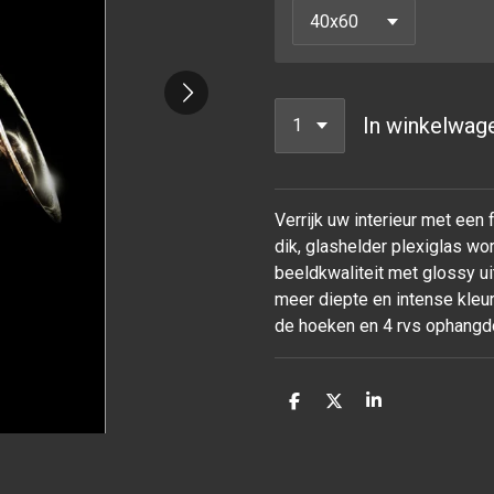
In winkelwag
Verrijk uw interieur met een
dik, glashelder plexiglas w
beeldkwaliteit met glossy ui
meer diepte en intense kleur
de hoeken en 4 rvs ophangd
D
D
S
e
e
h
l
e
a
e
l
r
n
e