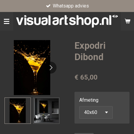
Whatsapp advies
Ga
direct
naar
de
hoofdinhoud
Expodri
Dibond
€ 65,00
Afmeting