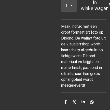
In
winkelwagen
Maak indruk met een
groot formaat art foto op
Dibond. De wallart foto uit
de visualartshop wordt
haarscherp afgedrukt op
lichtgewicht Dibond
materiaal en krijgt een
matte finish, passend in
elk interieur. Een gratis
ophangplaat wordt
meegeleverd!
D
D
S
D
e
e
h
e