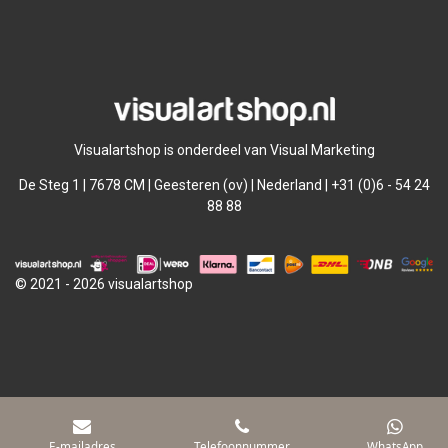
l
e
a
l
e
l
r
e
n
e
n
Visualartshop is onderdeel van Visual Marketing
De Steg 1 | 7678 CM | Geesteren (ov) | Nederland | +31 (0)6 - 54 24
88 88
© 2021 - 2026 visualartshop
E-mailadres
Telefoonnummer
WhatsApp