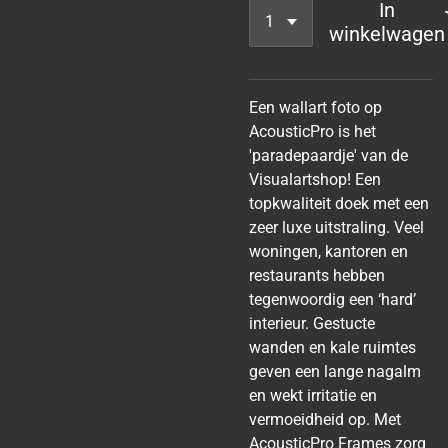
In
winkelwagen
Een wallart foto op
AcousticPro is het
'paradepaardje' van de
Visualartshop! Een
topkwaliteit doek met een
zeer luxe uitstraling. Veel
woningen, kantoren en
restaurants hebben
tegenwoordig een ‘hard’
interieur. Gestucte
wanden en kale ruimtes
geven een lange nagalm
en wekt irritatie en
vermoeidheid op. Met
AcousticPro Frames zorg