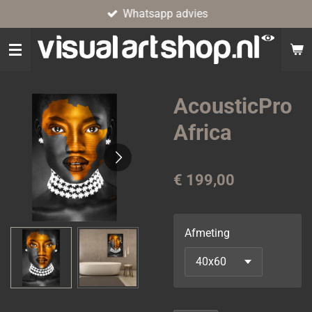
Whatsapp advies
Ga
direct
naar
de
hoofdinhoud
AcousticPro
Africa
€ 199,00
Afmeting