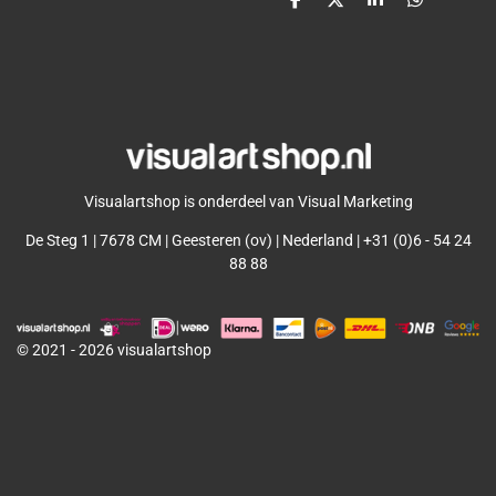
D
D
S
D
e
e
h
e
l
e
a
l
e
l
r
e
n
e
n
Visualartshop is onderdeel van Visual Marketing
De Steg 1 | 7678 CM | Geesteren (ov) | Nederland | +31 (0)6 - 54 24
88 88
© 2021 - 2026 visualartshop