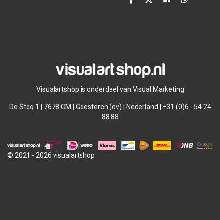
D
D
S
D
e
e
h
e
l
e
a
l
e
l
r
e
n
e
n
Visualartshop is onderdeel van Visual Marketing
De Steg 1 | 7678 CM | Geesteren (ov) | Nederland | +31 (0)6 - 54 24
88 88
© 2021 - 2026 visualartshop