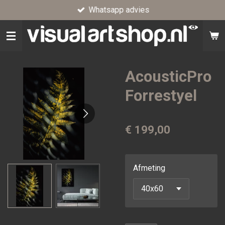
Whatsapp advies
Ga
direct
naar
de
hoofdinhoud
AcousticPro
Forrestyel
€ 199,00
Afmeting