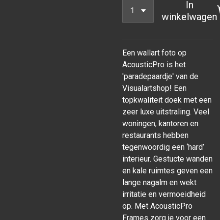
In
winkelwagen
Een wallart foto op
AcousticPro is het
'paradepaardje' van de
Visualartshop! Een
topkwaliteit doek met een
zeer luxe uitstraling. Veel
woningen, kantoren en
restaurants hebben
tegenwoordig een ‘hard’
interieur. Gestucte wanden
en kale ruimtes geven een
lange nagalm en wekt
irritatie en vermoeidheid
op. Met AcousticPro
Frames zorg je voor een