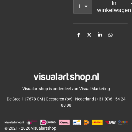
In
winkelwagen
D
D
S
D
e
e
h
e
l
e
a
l
e
l
r
e
n
e
n
Visualartshop is onderdeel van Visual Marketing
De Steg 1 | 7678 CM | Geesteren (ov) | Nederland | +31 (0)6 - 54 24
88 88
© 2021 - 2026 visualartshop