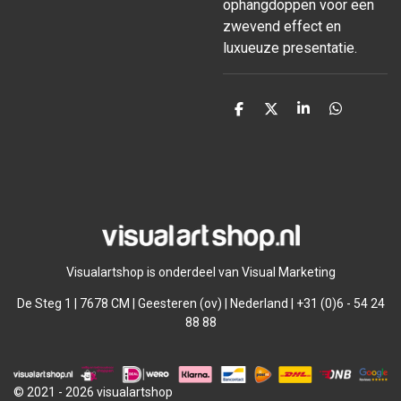
ophangdoppen voor een
zwevend effect en
luxueuze presentatie.
D
D
S
D
e
e
h
e
l
e
a
l
e
l
r
e
n
e
n
Visualartshop is onderdeel van Visual Marketing
De Steg 1 | 7678 CM | Geesteren (ov) | Nederland | +31 (0)6 - 54 24
88 88
© 2021 - 2026 visualartshop