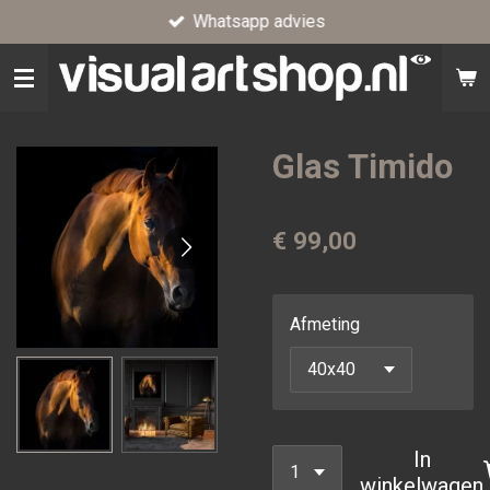
Whatsapp advies
Ga
direct
naar
de
hoofdinhoud
Glas Timido
€ 99,00
Afmeting
In
winkelwagen