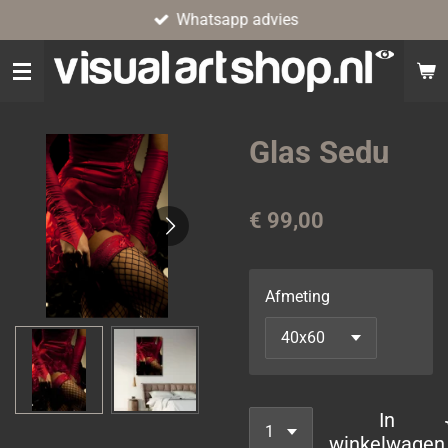
Whatsapp advies
Ga
direct
naar
de
hoofdinhoud
Glas Sedu
€ 99,00
Afmeting
In
winkelwagen