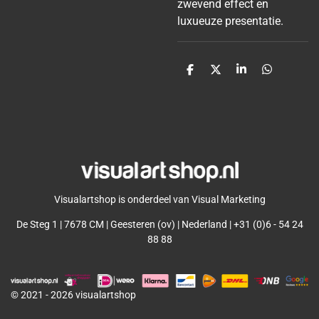
zwevend effect en
luxueuze presentatie.
D
D
S
D
e
e
h
e
l
e
a
l
e
l
r
e
n
e
n
Visualartshop is onderdeel van Visual Marketing
De Steg 1 | 7678 CM | Geesteren (ov) | Nederland | +31 (0)6 - 54 24
88 88
© 2021 - 2026 visualartshop