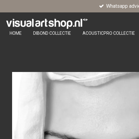
Whatsapp advi
Ga
direct
naar
de
HOME
DIBOND COLLECTIE
ACOUSTICPRO COLLECTIE
hoofdinhoud