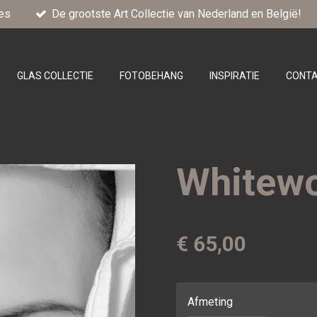
es
De grootste Art Collectie van Nederland en België!
GLAS COLLECTIE
FOTOBEHANG
INSPIRATIE
CONT
Whitewo
€ 65,00
Afmeting