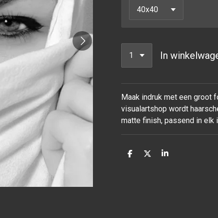
In winkelwag
Maak indruk met een groot fo
visualartshop wordt haarsche
matte finish, passend in elk
D
D
S
e
e
h
l
e
a
e
l
r
n
e