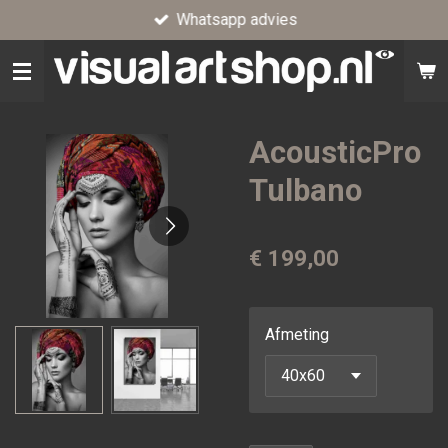
Whatsapp advies
Ga
direct
naar
de
hoofdinhoud
AcousticPro
Tulbano
€ 199,00
Afmeting