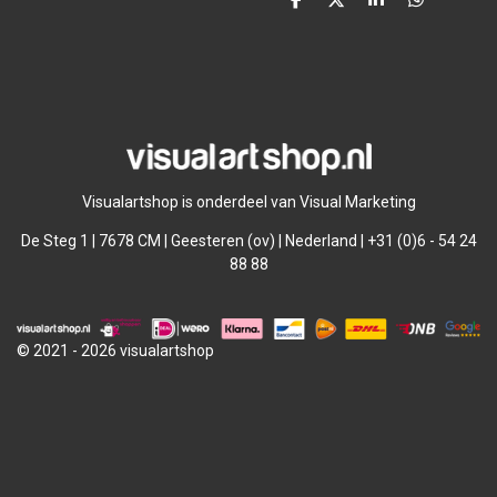
D
D
S
D
e
e
h
e
l
e
a
l
e
l
r
e
n
e
n
Visualartshop is onderdeel van Visual Marketing
De Steg 1 | 7678 CM | Geesteren (ov) | Nederland | +31 (0)6 - 54 24
88 88
© 2021 - 2026 visualartshop