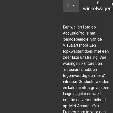
In
winkelwagen
Een wallart foto op
AcousticPro is het
'paradepaardje' van de
Visualartshop! Een
topkwaliteit doek met een
zeer luxe uitstraling. Veel
woningen, kantoren en
restaurants hebben
tegenwoordig een ‘hard’
interieur. Gestucte wanden
en kale ruimtes geven een
lange nagalm en wekt
irritatie en vermoeidheid
op. Met AcousticPro
Frames zorg je voor een