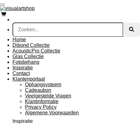
Ga
direct
naar
de
hoofdinhoud
Home
Dibond Collectie
AcousticPro Collectie
Glas Collectie
Fotobehang
Inspiratie
Contact
Klantenportaal
Ophangsysteem
Cadeaubon
Veelgestelde Vragen
Klantinformatie
Privacy Policy
Algemene Voorwaarden
Inspiratie