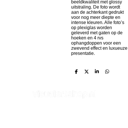
beeldkwaliteit met glossy
uitstraling. De foto wordt
aan de achterkant gedrukt
voor nog meer diepte en
intense kleuren. Alle foto’s
op plexiglas worden
geleverd met gaten op de
hoeken en 4 rvs
ophangdoppen voor een
zwevend effect en luxueuze
presentatie.
D
D
S
D
e
e
h
e
l
e
a
l
e
l
r
e
n
e
n
Visualartshop is onderdeel van Visual Marketing
De Steg 1 | 7678 CM | Geesteren (ov) | Nederland | +31 (0)6 -
54 24 88 88